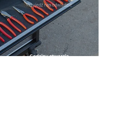
Przyjedź nas odwiedzić
Godziny otwarcia
pon. — pt.: 8:30 — 17:00
sobota: nieczynne
Telefon:
517 056 222
KONTAKT