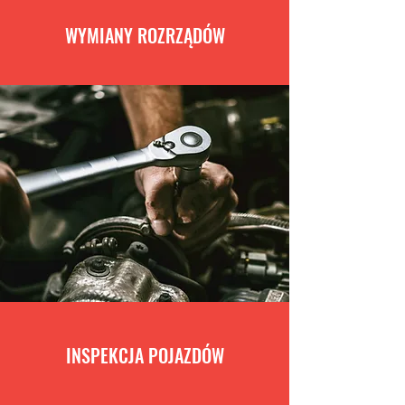
WYMIANY ROZRZĄDÓW
INSPEKCJA POJAZDÓW